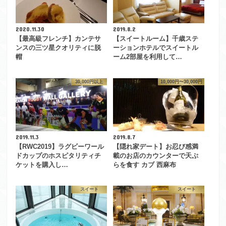
2020.11.30
2019.8.2
【最高級フレンチ】カンテサ
【スイートルーム】千歳ステ
ンスの三ツ星クオリティに脱
ーションホテルでスイートル
帽
ーム2部屋を利用して…
30,000円以上
10,000円〜30,000円
2019.11.3
2019.8.7
【RWC2019】ラグビーワール
【隠れ家デート】お忍び感満
ドカップのホスピタリティチ
載のお店のカウンターで天ぷ
ケットを購入し…
らを食す カブ 西麻布
スイート
スイート