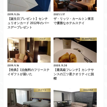
2019.9.26
2021.1.17
【誕生日プレゼント】センチ
ザ・リッツ・カールトン東京
ュリオンカード 2012年のバー
で優雅なホテルステイ
スデープレゼント
ブログ
30,000円以上
2019.9.16
2020.11.30
【特典】1泊無料のフリーステ
【最高級フレンチ】カンテサ
イギフトが届いた
ンスの三ツ星クオリティに脱
帽
スイート
IHG/ANA