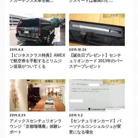
アガーデンズ天草を拠…
クスイートは最高のビ…
ブログ
ブログ
2019.8.8
2019.10.26
【ビジネスクラス特典】AMEX
【誕生日プレゼント】センチ
で航空券を手配するとリムジ
ュリオンカード 2013年のバー
ン送迎がついてくる
スデープレゼント
デパート・遊園地・カード
ブログ
2019.8.29
2019.9.2
アメックスセンチュリオンラ
【センチュリオンカード】パ
ウンジ「京都瑠璃庵」体験レ
ーソナルコンシェルジュが変
ポート
更になる場合